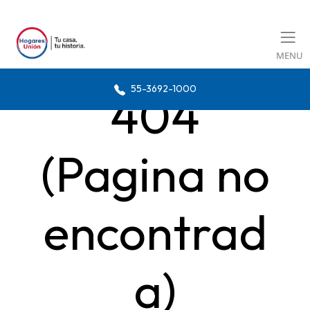
MENU
55-3692-1000
404
(Pagina no
encontrad
a)