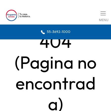
MENU
55-3692-1000
404
(Pagina no
encontrad
a)