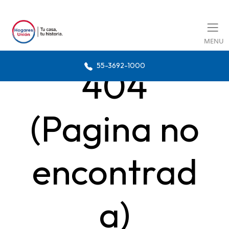
MENU
55-3692-1000
404
(Pagina no
encontrad
a)