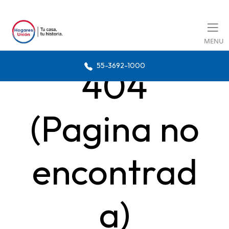
MENU
55-3692-1000
404
(Pagina no
encontrad
a)