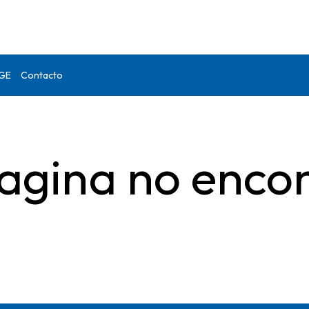
DGE
Contacto
agina no enco