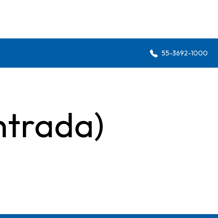
55-3692-1000
ntrada)