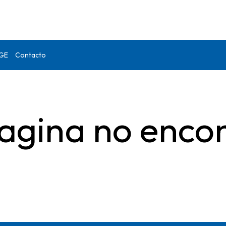
DGE
Contacto
agina no enco