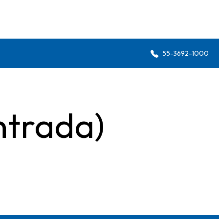
55-3692-1000
ntrada)