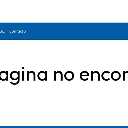
DGE
Contacto
agina no enco