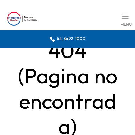
MENU
55-3692-1000
404
(Pagina no
encontrad
a)