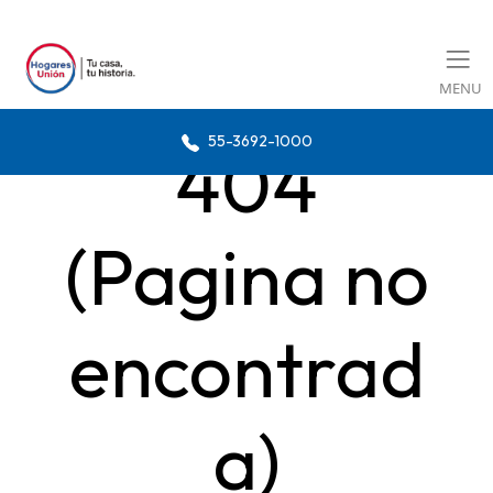
MENU
55-3692-1000
404
(Pagina no
encontrad
a)