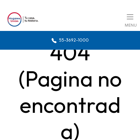
MENU
55-3692-1000
404
(Pagina no
encontrad
a)