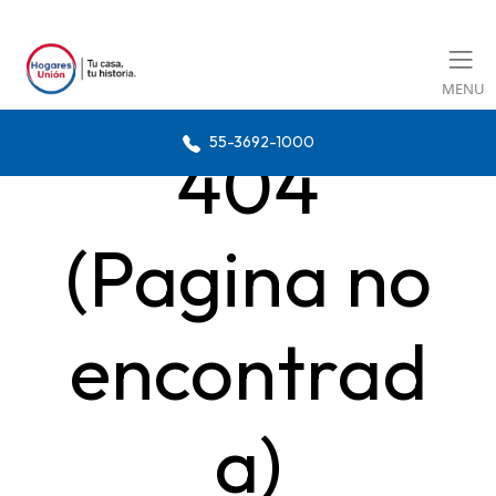
MENU
55-3692-1000
404
(Pagina no
encontrad
a)