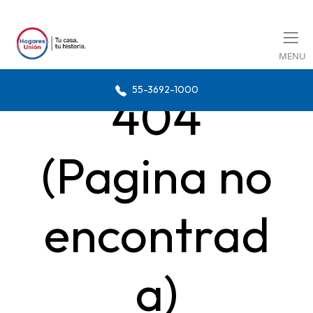
MENU
55-3692-1000
404
(Pagina no
encontrad
a)