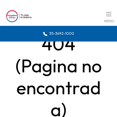
MENU
55-3692-1000
404
(Pagina no
encontrad
a)