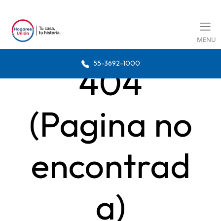
MENU
55-3692-1000
404
(Pagina no
encontrad
a)