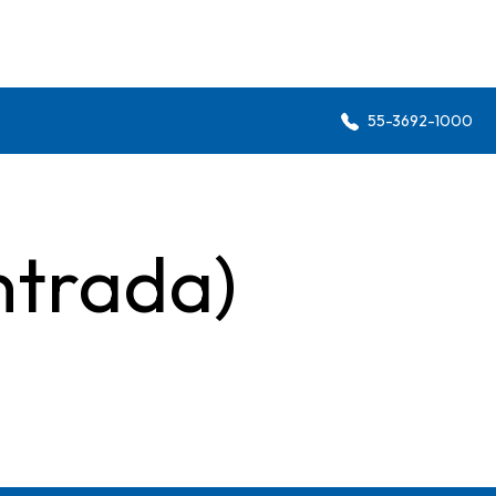
55-3692-1000
ntrada)