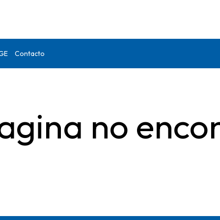
DGE
Contacto
agina no enco