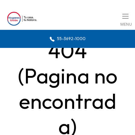
MENU
55-3692-1000
404
(Pagina no
encontrad
a)