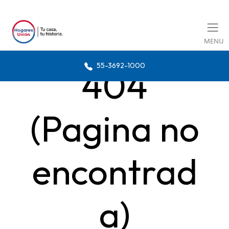
MENU
55-3692-1000
404
(Pagina no
encontrad
a)