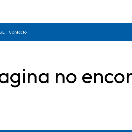
DGE
Contacto
agina no enco