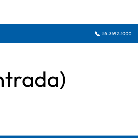
55-3692-1000
ntrada)