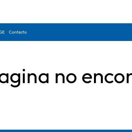
DGE
Contacto
agina no enco