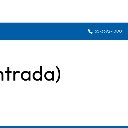
55-3692-1000
ntrada)