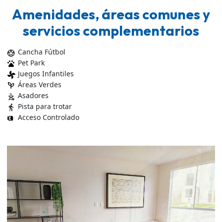
Amenidades, áreas comunes y
servicios complementarios
Cancha Fútbol
sports_soccer
Pet Park
pets
Juegos Infantiles
toys_fan
Áreas Verdes
psychiatry
Asadores
outdoor_grill
Pista para trotar
directions_walk
Acceso Controlado
gate