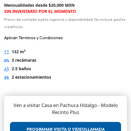
Mensualidades desde $20,000 MXN
SIN INVENTARIO POR EL MOMENTO
Precio de contado sujeto vigencia y disponibilidad. No incluye gastos
crediticios.
Aplican Términos y Condiciones
132 m²
zoom_out_map
3 recámaras
bed
2.5 baños
bathtub
2 estacionamientos
directions_car
Ven a visitar Casa en Pachuca Hidalgo - Modelo
Recinto Plus
PROGRAMAR VISITA O VIDEOLLAMADA