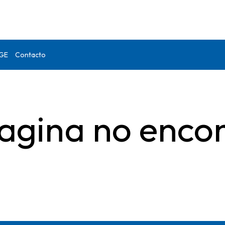
DGE
Contacto
agina no enco