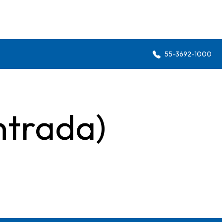
55-3692-1000
ntrada)