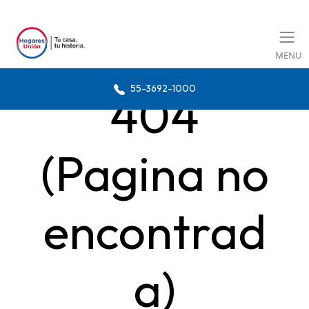
MENU
55-3692-1000
404
(Pagina no
encontrad
a)