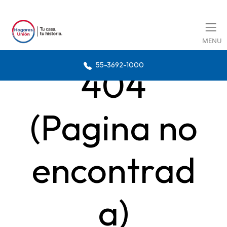
MENU
55-3692-1000
404
(Pagina no
encontrad
a)