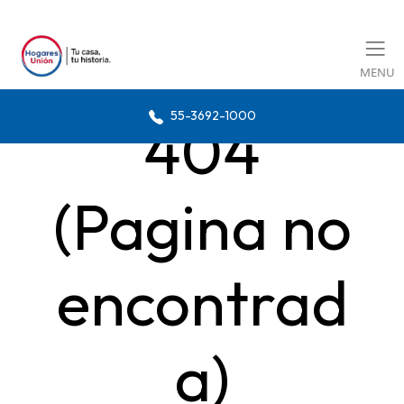
MENU
55-3692-1000
404
(Pagina no
encontrad
a)