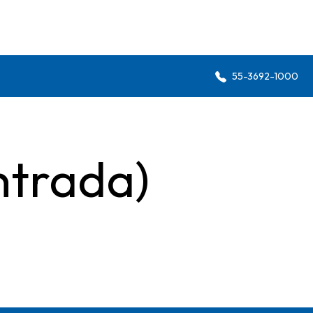
55-3692-1000
ntrada)