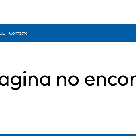
DGE
Contacto
agina no enco