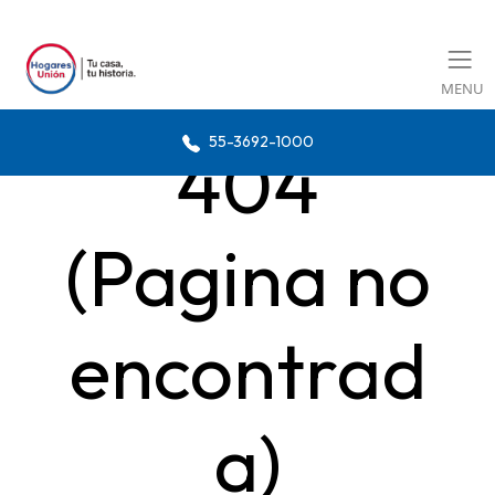
MENU
55-3692-1000
404
(Pagina no
encontrad
a)