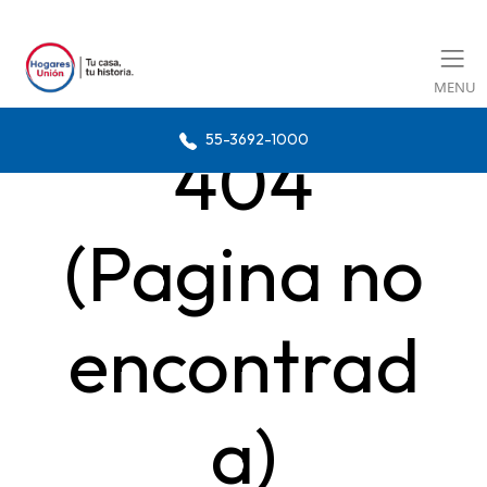
MENU
55-3692-1000
404
(Pagina no
encontrad
a)