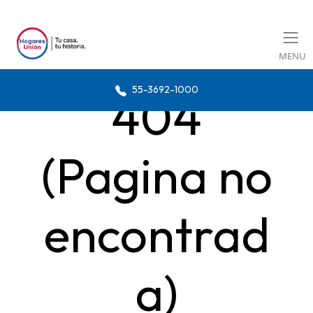
MENU
55-3692-1000
404
(Pagina no
encontrad
a)