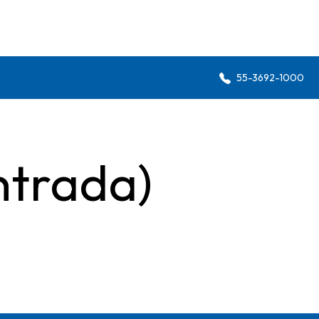
55-3692-1000
ntrada)