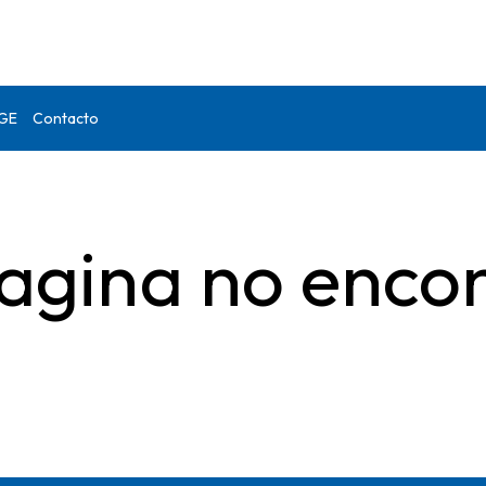
DGE
Contacto
agina no enco