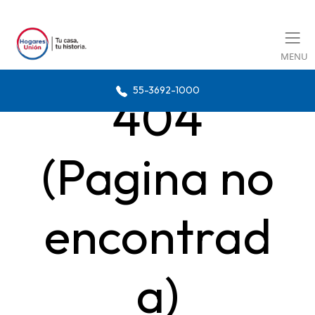
MENU
55-3692-1000
404
(Pagina no
encontrad
a)