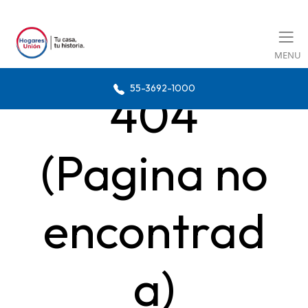
MENU
55-3692-1000
404
(Pagina no
encontrad
a)