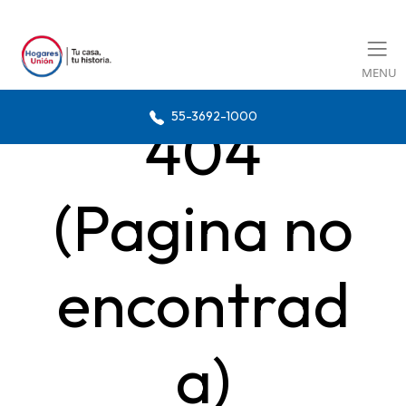
MENU
55-3692-1000
404
(Pagina no
encontrad
a)