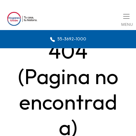
MENU
55-3692-1000
404
(Pagina no
encontrad
a)