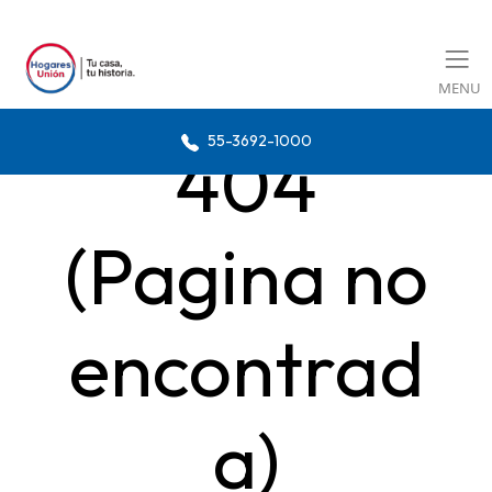
MENU
55-3692-1000
404
(Pagina no
encontrad
a)