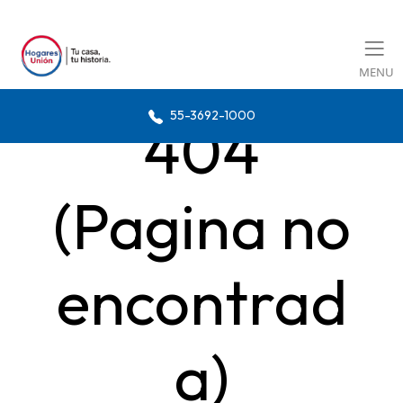
MENU
55-3692-1000
404
(Pagina no
encontrad
a)