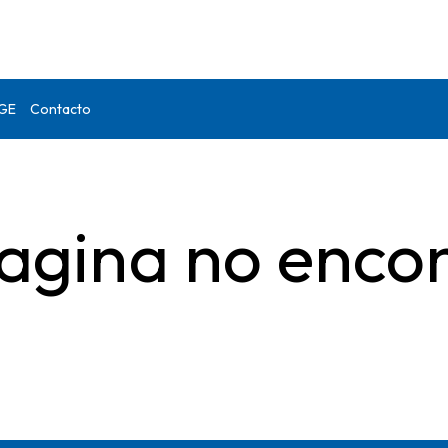
DGE
Contacto
agina no enco