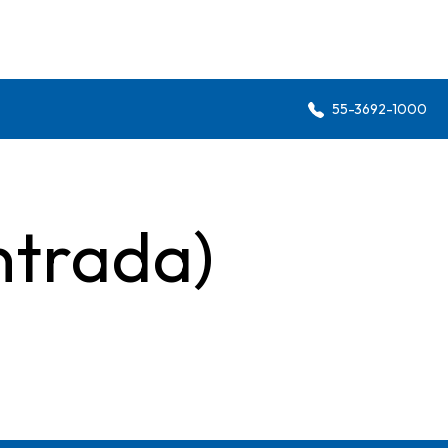
55-3692-1000
ntrada)