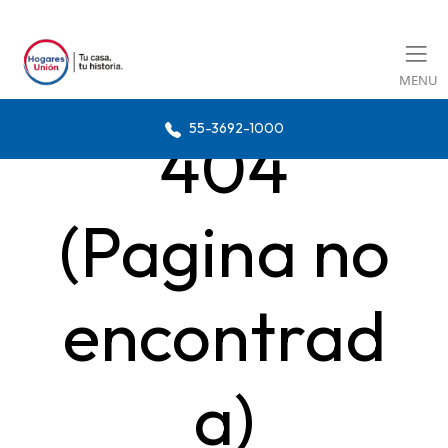
MENU
55-3692-1000
404
(Pagina no
encontrad
a)