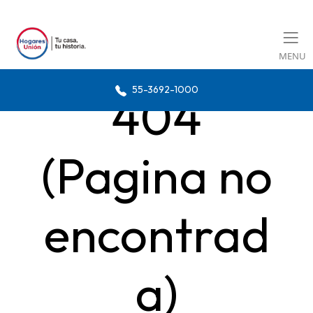
MENU
55-3692-1000
404
(Pagina no
encontrad
a)