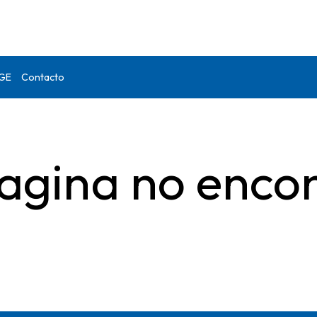
DGE
Contacto
agina no enco