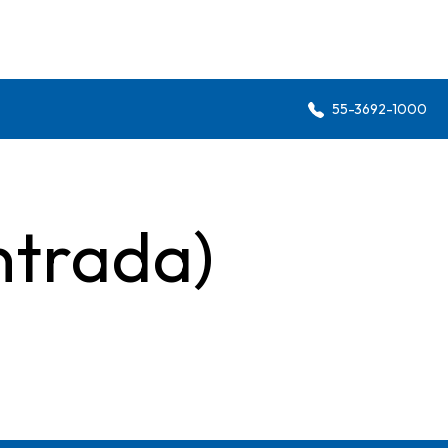
55-3692-1000
ntrada)