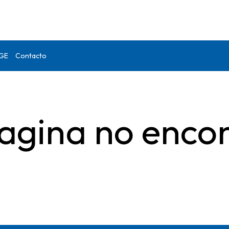
DGE
Contacto
agina no enco