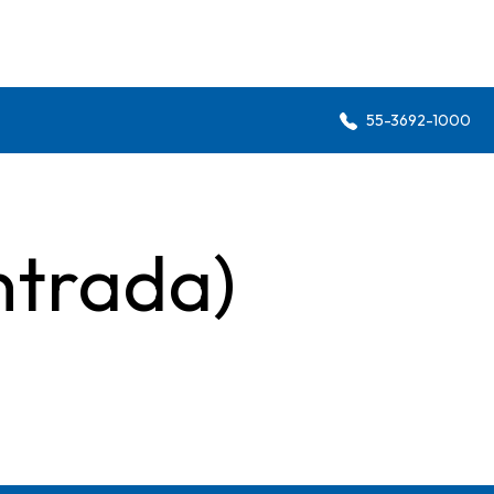
55-3692-1000
ntrada)