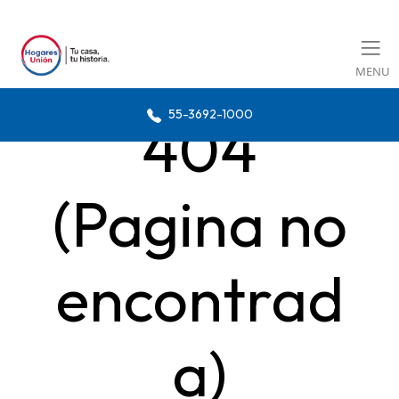
MENU
55-3692-1000
404
(Pagina no
encontrad
a)