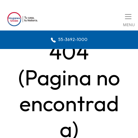
MENU
55-3692-1000
404
(Pagina no
encontrad
a)