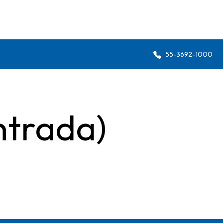
55-3692-1000
ntrada)