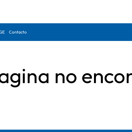
DGE
Contacto
agina no enco