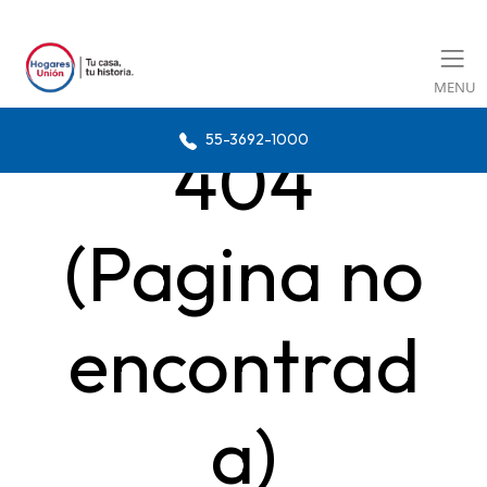
MENU
55-3692-1000
404
(Pagina no
encontrad
a)