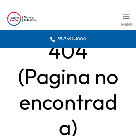
MENU
55-3692-1000
404
(Pagina no
encontrad
a)