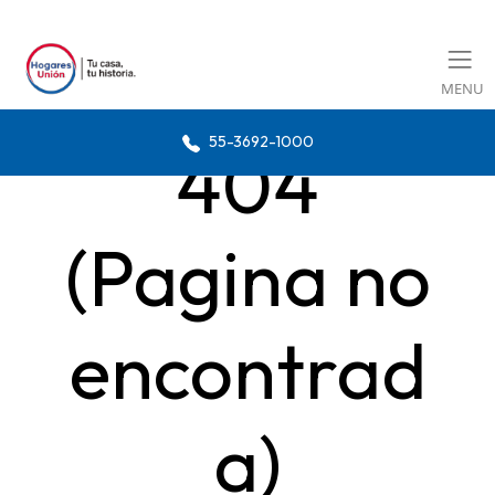
MENU
55-3692-1000
404
(Pagina no
encontrad
a)