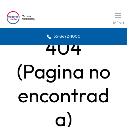
MENU
55-3692-1000
404
(Pagina no
encontrad
a)