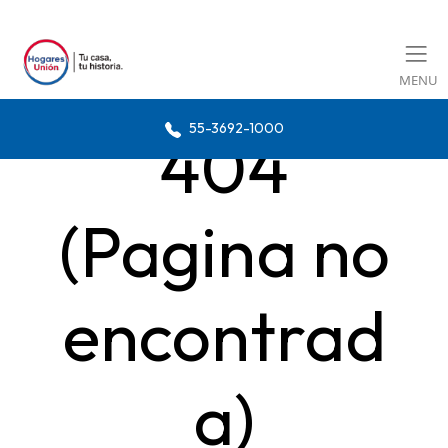
MENU
55-3692-1000
404
(Pagina no
encontrad
a)