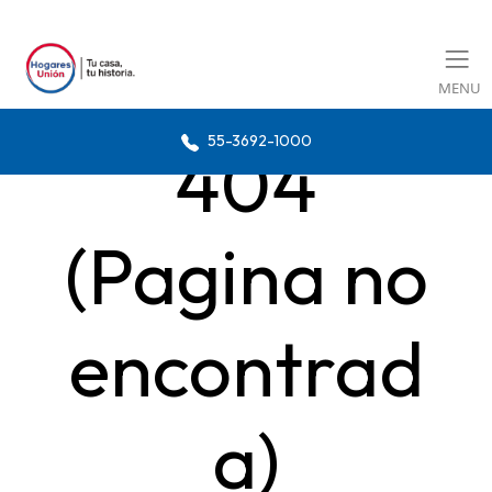
MENU
55-3692-1000
404
(Pagina no
encontrad
a)