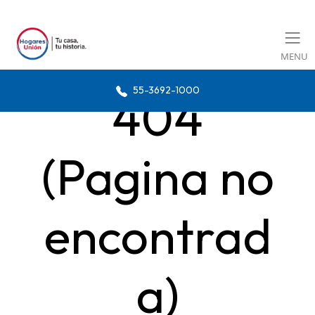
MENU
55-3692-1000
404
(Pagina no
encontrad
a)